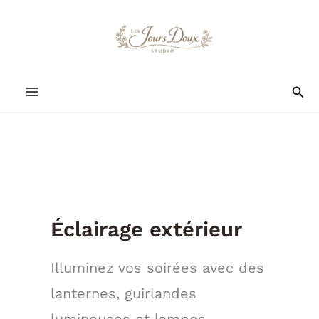
Aller
au
contenu
Rec
Éclairage extérieur
Illuminez vos soirées avec des
lanternes, guirlandes
lumineuses et lampes