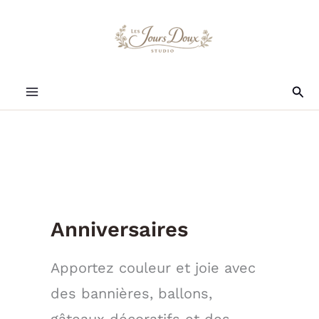
Aller
au
contenu
Rec
Anniversaires
Apportez couleur et joie avec
des bannières, ballons,
gâteaux décoratifs et des