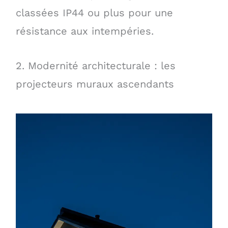
classées IP44 ou plus pour une
résistance aux intempéries.
2. Modernité architecturale : les
projecteurs muraux ascendants