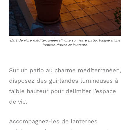
L’art de vivre méditerranéen s’invite sur votre patio, baigné d’une
lumière douce et invitante.
Sur un patio au charme méditerranéen,
disposez des guirlandes lumineuses à
faible hauteur pour délimiter l’espace
de vie.
Accompagnez-les de lanternes