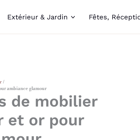
Extérieur & Jardin
Fêtes, Récepti
r
 pour ambiance glamour
 de mobilier
r et or pour
amour