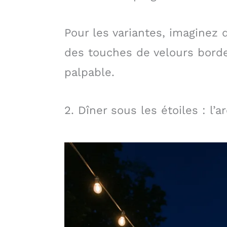
Pour les variantes, imaginez
des touches de velours bord
palpable.
2. Dîner sous les étoiles : l’