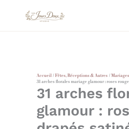
Aller
au
contenu
Accueil
Fêtes, Réceptions & Autres
Mariages
31 arches florales mariage glamour : roses rouge
31 arches fl
glamour : ro
drapés satiné