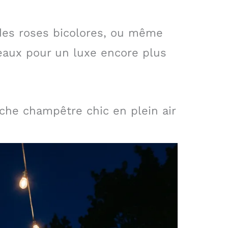
 des roses bicolores, ou même
eaux pour un luxe encore plus
arche champêtre chic en plein air