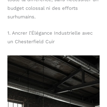
budget colossal ni des efforts
surhumains.
1. Ancrer l’Élégance Industrielle avec
un Chesterfield Cuir