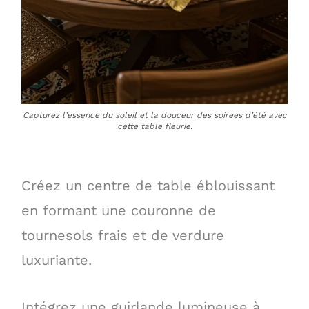
Capturez l’essence du soleil et la douceur des soirées d’été avec
cette table fleurie.
Créez un centre de table éblouissant
en formant une couronne de
tournesols frais et de verdure
luxuriante.
Intégrez une guirlande lumineuse à