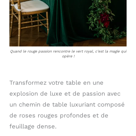
Quand le rouge passion rencontre le vert royal, c’est la magie qui
opère !
Transformez votre table en une
explosion de luxe et de passion avec
un chemin de table luxuriant composé
de roses rouges profondes et de
feuillage dense.