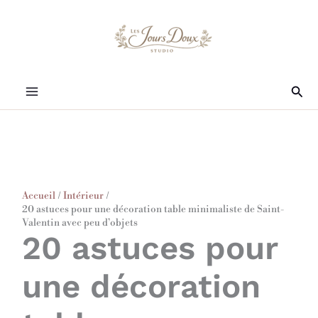
Aller
au
contenu
Rec
Accueil
Intérieur
20 astuces pour une décoration table minimaliste de Saint-
Valentin avec peu d’objets
20 astuces pour
une décoration