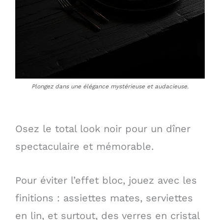
Plongez dans une élégance mystérieuse et audacieuse.
Osez le total look noir pour un dîner
spectaculaire et mémorable.
Pour éviter l’effet bloc, jouez avec les
finitions : assiettes mates, serviettes
en lin, et surtout, des verres en cristal