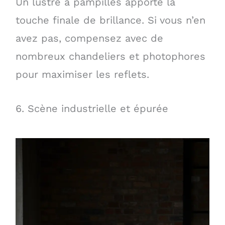
Un lustre à pampilles apporte la
touche finale de brillance. Si vous n’en
avez pas, compensez avec de
nombreux chandeliers et photophores
pour maximiser les reflets.
6. Scène industrielle et épurée