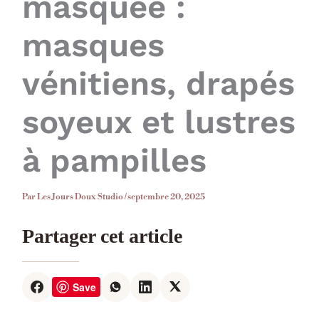
masquée :
masques
vénitiens, drapés
soyeux et lustres
à pampilles
Par
Les Jours Doux Studio
/
septembre 20, 2025
Partager cet article
Save