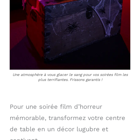
Une atmosphère à vous glacer le sang pour vos soirées film les
plus terrifiantes. Frissons garantis !
Pour une soirée film d’horreur
mémorable, transformez votre centre
de table en un décor lugubre et