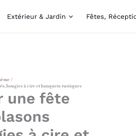
Extérieur & Jardin
Fêtes, Récepti
thème
rés, bougies à cire et banquets rustiques
r une fête
blasons
ies à cire et