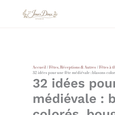
Aller
au
contenu
Accueil
Fêtes, Réceptions & Autres
Fêtes à 
32 idées pour une fête médiévale : blasons colo
32 idées pou
médiévale : 
colorés, boug