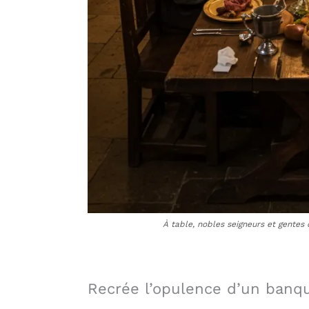
À table, nobles seigneurs et gentes
Recrée l’opulence d’un banq