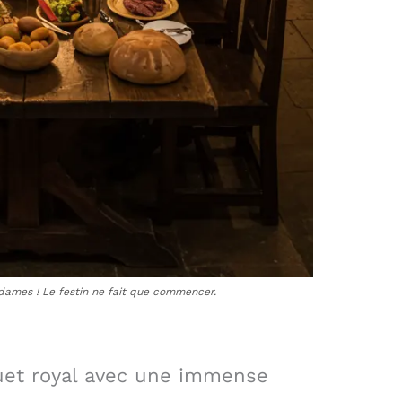
 dames ! Le festin ne fait que commencer.
uet royal avec une immense