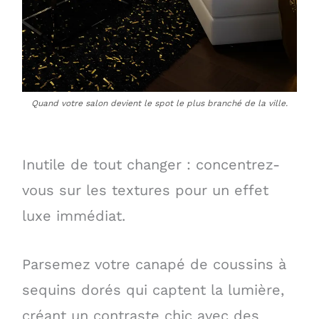
Quand votre salon devient le spot le plus branché de la ville.
Inutile de tout changer : concentrez-
vous sur les textures pour un effet
luxe immédiat.
Parsemez votre canapé de coussins à
sequins dorés qui captent la lumière,
créant un contraste chic avec des