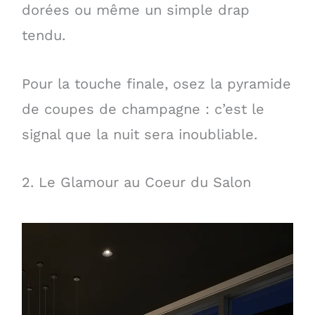
dorées ou même un simple drap
tendu.
Pour la touche finale, osez la pyramide
de coupes de champagne : c’est le
signal que la nuit sera inoubliable.
2. Le Glamour au Coeur du Salon