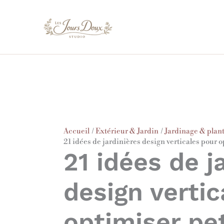
Aller
au
contenu
Accueil
Extérieur & Jardin
Jardinage & plan
21 idées de jardinières design verticales pour o
21 idées de j
design vertic
optimiser pe