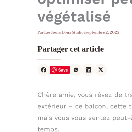
végétalisé
Par
Les Jours Doux Studio
/
septembre 2, 2025
Partager cet article
Save
Chère amie, vous rêvez de tr
extérieur – ce balcon, cette 
mais vous vous sentez peut-êt
temps.