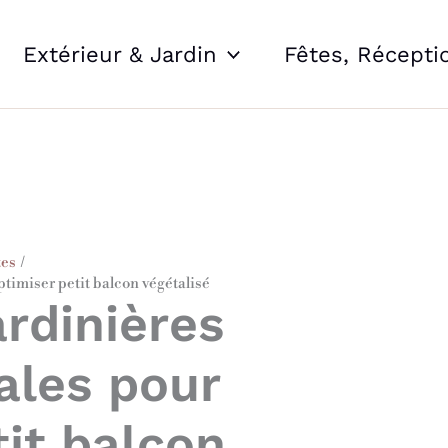
Extérieur & Jardin
Fêtes, Récepti
tes
ptimiser petit balcon végétalisé
ardinières
ales pour
tit balcon