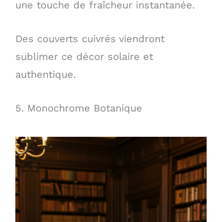
une touche de fraîcheur instantanée.
Des couverts cuivrés viendront
sublimer ce décor solaire et
authentique.
5. Monochrome Botanique