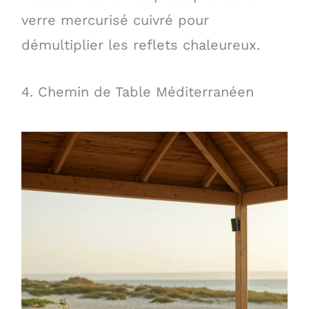
verre mercurisé cuivré pour
démultiplier les reflets chaleureux.
4. Chemin de Table Méditerranéen