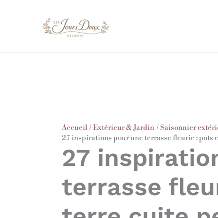
Aller
au
contenu
Accueil
Extérieur & Jardin
Saisonnier extéri
27 inspirations pour une terrasse fleurie : pots e
27 inspirati
terrasse fleu
terre cuite p