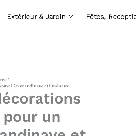
Extérieur & Jardin
Fêtes, Récepti
ures
Nouvel An scandinave et lumineux
décorations
 pour un
andinave et