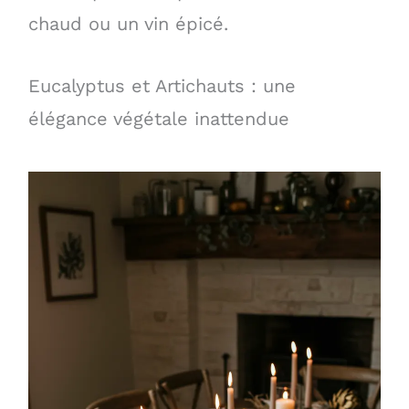
chaud ou un vin épicé.
Eucalyptus et Artichauts : une
élégance végétale inattendue