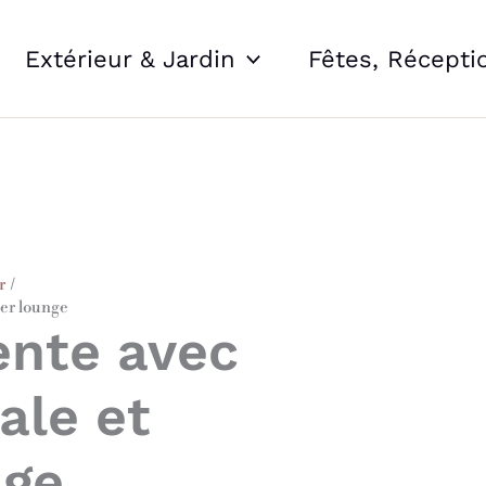
Extérieur & Jardin
Fêtes, Récepti
r
ier lounge
ente avec
ale et
nge