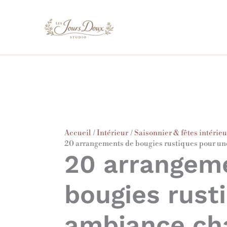
Aller
au
contenu
Accueil
Intérieur
Saisonnier & fêtes intérie
20 arrangements de bougies rustiques pour une
20 arrangem
bougies rust
ambiance cha